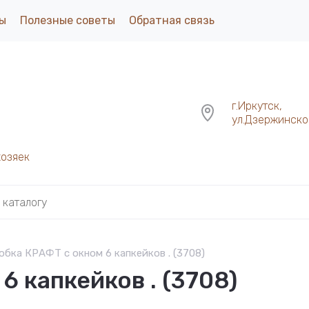
ы
Полезные советы
Обратная связь
г.Иркутск,
ул.Дзержинског
хозяек
обка КРАФТ с окном 6 капкейков . (3708)
 капкейков . (3708)