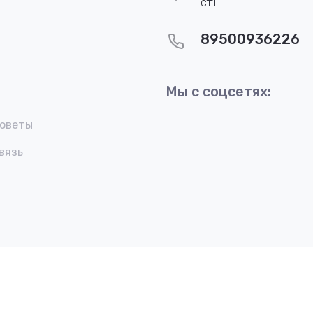
ст1
89500936226
Мы с соцсетях:
советы
вязь