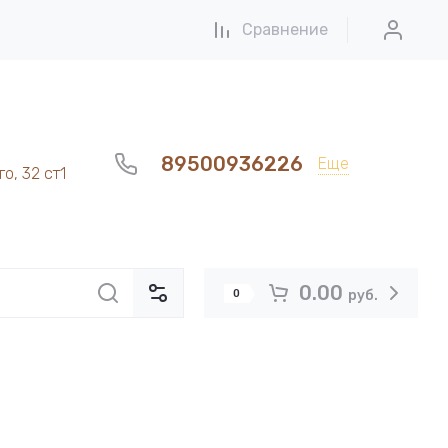
Сравнение
89500936226
Еще
о, 32 ст1
0.00
0
руб.