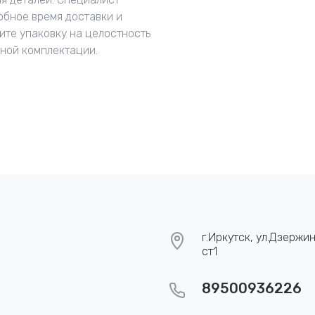
обное время доставки и
ите упаковку на целостность
нной комплектации.
г.Иркутск, ул.Дзержин
ст1
89500936226