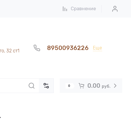
Сравнение
89500936226
Еще
о, 32 ст1
0.00
0
руб.
т