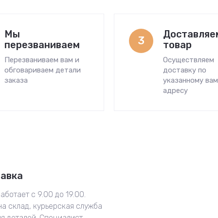
Мы
Доставляе
3
перезваниваем
товар
Перезваниваем вам и
Осуществляем
обговариваем детали
доставку по
заказа
указанному ва
адресу
тавка
аботает с 9.00 до 19.00.
на склад, курьерская служба
ия деталей. Специалист