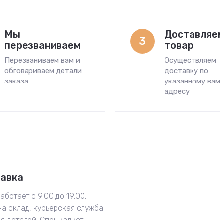
Мы
Доставляе
3
перезваниваем
товар
Перезваниваем вам и
Осуществляем
обговариваем детали
доставку по
заказа
указанному ва
адресу
тавка
аботает с 9.00 до 19.00.
на склад, курьерская служба
ия деталей. Специалист