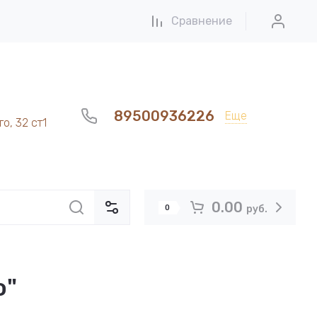
Сравнение
89500936226
Еще
о, 32 ст1
0.00
0
руб.
о"