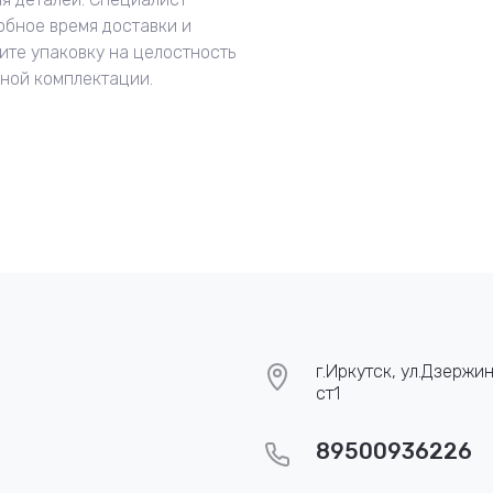
обное время доставки и
ите упаковку на целостность
нной комплектации.
г.Иркутск, ул.Дзержин
ст1
89500936226