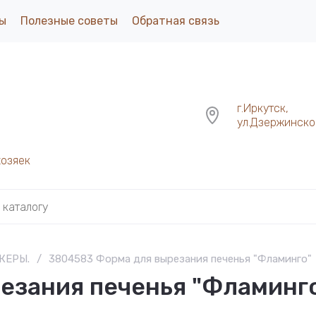
ы
Полезные советы
Обратная связь
г.Иркутск,
ул.Дзержинског
хозяек
ЖЕРЫ.
/
3804583 Форма для вырезания печенья "Фламинго"
езания печенья "Фламинг