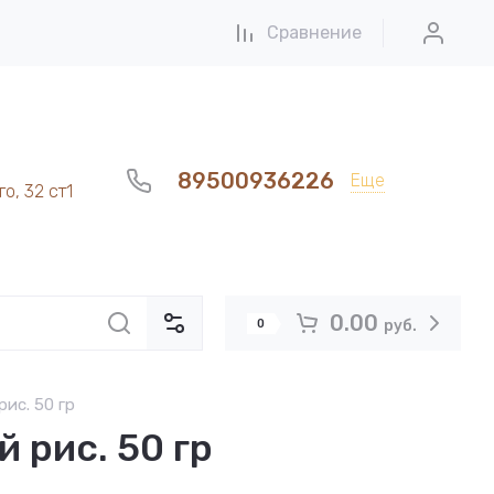
Сравнение
89500936226
Еще
о, 32 ст1
0.00
0
руб.
ис. 50 гр
 рис. 50 гр