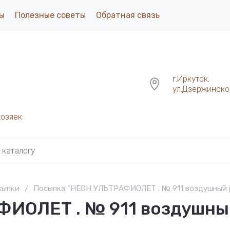
ы
Полезные советы
Обратная связь
г.Иркутск,
ул.Дзержинског
хозяек
сыпки
/
Посыпка "НЕОН УЛЬТРАФИОЛЕТ . № 911 воздушный р
ИОЛЕТ . № 911 воздушный