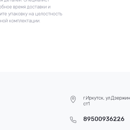
обное время доставки и
ите упаковку на целостность
нной комплектации.
г.Иркутск, ул.Дзержин
ст1
89500936226