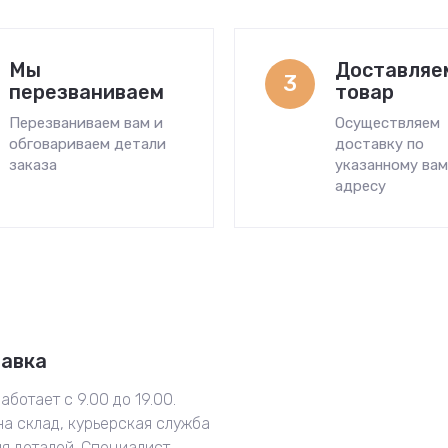
Мы
Доставляе
3
перезваниваем
товар
Перезваниваем вам и
Осуществляем
обговариваем детали
доставку по
заказа
указанному ва
адресу
тавка
аботает с 9.00 до 19.00.
на склад, курьерская служба
ия деталей. Специалист