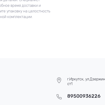
обное время доставки и
ите упаковку на целостность
нной комплектации.
г.Иркутск, ул.Дзержин
ст1
89500936226