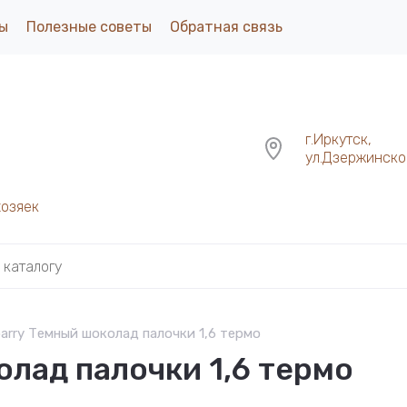
ы
Полезные советы
Обратная связь
г.Иркутск,
ул.Дзержинског
хозяек
arry Темный шоколад палочки 1,6 термо
олад палочки 1,6 термо