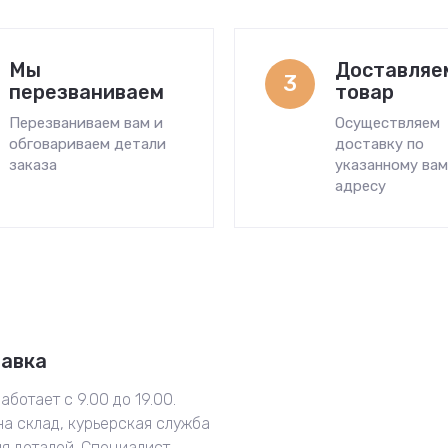
Мы
Доставляе
3
перезваниваем
товар
Перезваниваем вам и
Осуществляем
обговариваем детали
доставку по
заказа
указанному ва
адресу
тавка
аботает с 9.00 до 19.00.
на склад, курьерская служба
ия деталей. Специалист