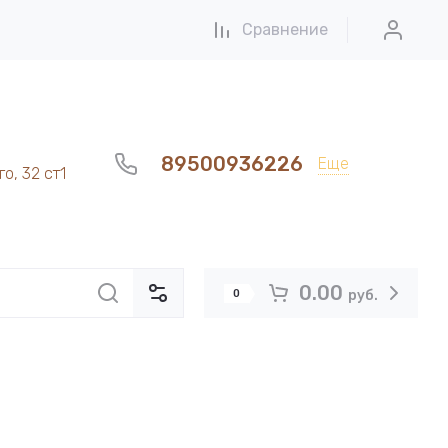
Сравнение
89500936226
Еще
о, 32 ст1
0.00
0
руб.